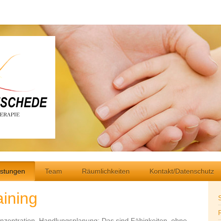
istungen
Team
Räumlichkeiten
Kontakt/Datenschutz
aining
nzentration, Handlungsplanung: Das sind Fähigkeiten, ohne