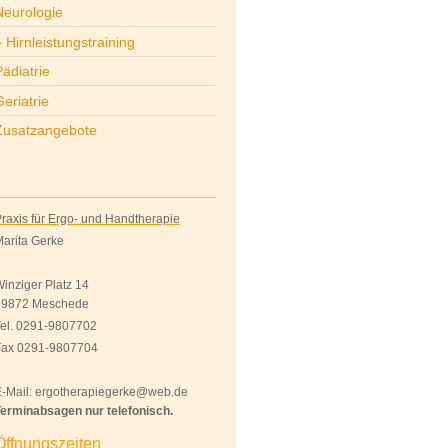
Neurologie
Hirnleistungstraining
Pädiatrie
eriatrie
Zusatzangebote
raxis für Ergo- und Handtherapie
arita Gerke
inziger Platz 14
59872 Meschede
el. 0291-9807702
Fax 0291-9807704
-Mail: ergotherapiegerke@web.de
erminabsagen nur telefonisch.
Öffnungszeiten