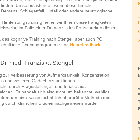
t finden. Umso belastender, wenn diese Breiche
 Demenz, Schlaganfall, Unfall oder andere neurologische
 Hirnleistungstraining helfen wir Ihnen diese Fähigkeiten
pielsweise im Falle einer Demenz - das Fortschreiten dieser
G
 das kognitive Training nach Stengel, aber auch PC
, schriftliche Übungsprogramme und
Neurofeedback
.
 Dr. med. Franziska Stengel
P
ng zur Verbesserung von Aufmerksamkeit, Konzentration,
M
ss und weiteren Gedächtnisfunktionen.
che durch Fragestellungen und Inhalte aus
W
ichen. Es handelt sich also nicht um bekannte, wahllos
dern um eine wissenschaftlich überprüfte Methode des
T
ung durch klinischen Studien nachgewiesen wurde.
E
T